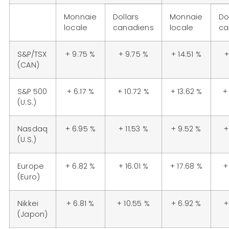
Monnaie
Dollars
Monnaie
Do
locale
canadiens
locale
ca
S&P/TSX
+ 9.75 %
+ 9.75 %
+ 14.51 %
+
(CAN)
S&P 500
+ 6.17 %
+ 10.72 %
+ 13.62 %
+
(U.S.)
Nasdaq
+ 6.95 %
+ 11.53 %
+ 9.52 %
+
(U.S.)
Europe
+ 6.82 %
+ 16.01 %
+ 17.68 %
+
(Euro)
Nikkei
+ 6.81 %
+ 10.55 %
+ 6.92 %
+
(Japon)