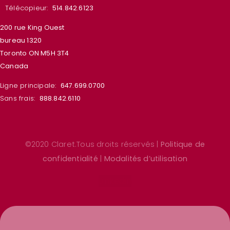
Télécopieur:
514.842.6123
200 rue King Ouest
bureau 1320
Toronto ON M5H 3T4
Canada
Ligne principale:
647.699.0700
Sans frais:
888.842.6110
©2020 Claret.Tous droits réservés |
Politique de
confidentialité
|
Modalités d’utilisation
Linkedin