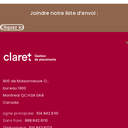
Joindre notre liste d’envoi :
Cliquez ici
900 de Maisonneuve O.,
bureau 1900
Montreal QC H3A 0A8
Canada
Ligne principale:
514.842.6110
Sans frais:
888.842.6110
Télécopieur:
514.842.6123