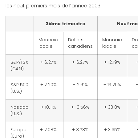
les neuf premiers mois de l’année 2003.
3ième trimestre
Neuf mo
Monnaie
Dollars
Monnaie
Do
locale
canadiens
locale
ca
S&P/TSX
+ 6.27%
+ 6.27%
+ 12.19%
+
(CAN)
S&P 500
+ 2.20%
+ 2.61%
+ 13.20%
(U.S.)
Nasdaq
+ 10.11%
+ 10.56%
+ 33.8%
+
(U.S.)
Europe
+ 2.08%
+ 3.78%
+ 3.35%
(Euro)