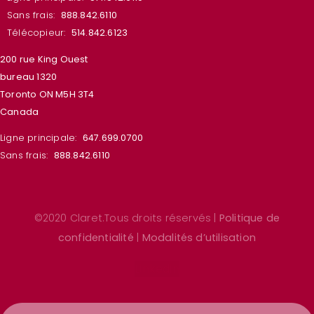
Sans frais:
888.842.6110
Télécopieur:
514.842.6123
200 rue King Ouest
bureau 1320
Toronto ON M5H 3T4
Canada
Ligne principale:
647.699.0700
Sans frais:
888.842.6110
©2020 Claret.Tous droits réservés |
Politique de
confidentialité
|
Modalités d’utilisation
Linkedin