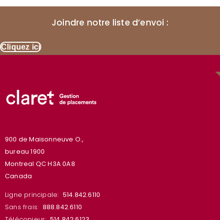
Joindre notre liste d’envoi :
Cliquez ici
900 de Maisonneuve O.,
bureau 1900
Montreal QC H3A 0A8
Canada
Ligne principale:
514.842.6110
Sans frais:
888.842.6110
Télécopieur:
514.842.6123