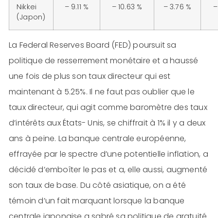
Nikkei
– 9.11 %
– 10.63 %
– 3.76 %
–
(Japon)
La Federal Reserves Board (FED) poursuit sa
politique de resserrement monétaire et a haussé
une fois de plus son taux directeur qui est
maintenant à 5.25%. Il ne faut pas oublier que le
taux directeur, qui agit comme baromètre des taux
d’intérêts aux États- Unis, se chiffrait à 1% il y a deux
ans à peine. La banque centrale européenne,
effrayée par le spectre d’une potentielle inflation, a
décidé d’emboîter le pas et a, elle aussi, augmenté
son taux de base. Du côté asiatique, on a été
témoin d’un fait marquant lorsque la banque
centrale japonaise a sabré sa politique de gratuité