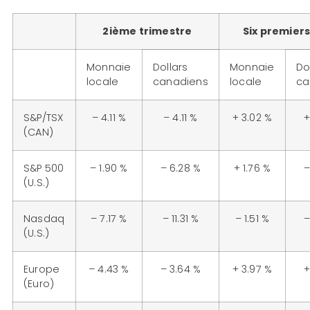
2ième trimestre
Six premier
Monnaie
Dollars
Monnaie
Do
locale
canadiens
locale
ca
S&P/TSX
– 4.11 %
– 4.11 %
+ 3.02 %
+
(CAN)
S&P 500
– 1.90 %
– 6.28 %
+ 1.76 %
–
(U.S.)
Nasdaq
– 7.17 %
– 11.31 %
– 1.51 %
–
(U.S.)
Europe
– 4.43 %
– 3.64 %
+ 3.97 %
+
(Euro)